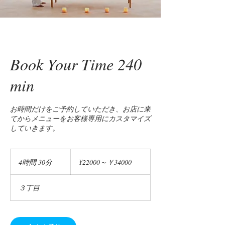
Book Your Time 240
min
お時間だけをご予約していただき、お店に来
てからメニューをお客様専用にカスタマイズ
していきます。
¥22000
～
4時間 30分
4
¥22000～￥34000
￥34000
時
間
３丁目
3
0
分