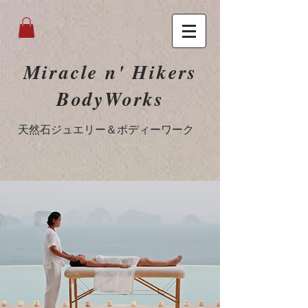
Miracle n' Hikers
BodyWorks
​天然石ジュエリー＆ボディーワーク