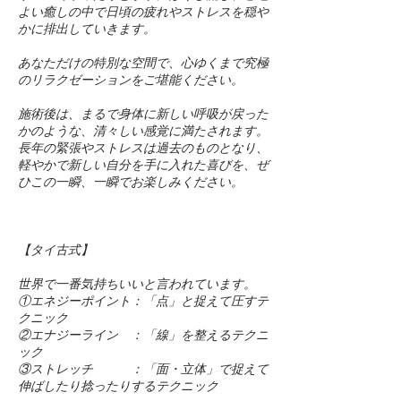
よい癒しの中で日頃の疲れやストレスを穏や
かに排出していきます。
あなただけの特別な空間で、心ゆくまで究極
のリラクゼーションをご堪能ください。
施術後は、まるで身体に新しい呼吸が戻った
かのような、清々しい感覚に満たされます。
長年の緊張やストレスは過去のものとなり、
軽やかで新しい自分を手に入れた喜びを、ぜ
ひこの一瞬、一瞬でお楽しみください。
【タイ古式】
世界で一番気持ちいいと言われています。
①エネジーポイント：「点」と捉えて圧すテ
クニック
②エナジーライン ：「線」を整えるテクニ
ック
③ストレッチ ：「面・立体」で捉えて
伸ばしたり捻ったりするテクニック