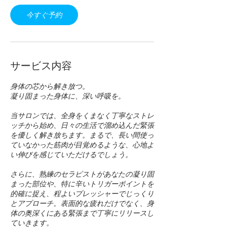
3
0
今すぐ予約
分
サービス内容
身体の芯から解き放つ。
凝り固まった身体に、深い呼吸を。
当サロンでは、全身をくまなく丁寧なストレ
ッチから始め、日々の生活で溜め込んだ緊張
を優しく解き放ちます。まるで、長い間使っ
ていなかった筋肉が目覚めるような、心地よ
い伸びを感じていただけるでしょう。
さらに、熟練のセラピストがあなたの凝り固
まった部位や、特に辛いトリガーポイントを
的確に捉え、程よいプレッシャーでじっくり
とアプローチ。表面的な疲れだけでなく、身
体の奥深くにある緊張まで丁寧にリリースし
ていきます。