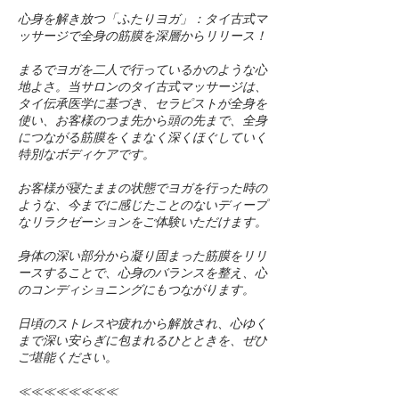
心身を解き放つ「ふたりヨガ」：タイ古式マ
ッサージで全身の筋膜を深層からリリース！
まるでヨガを二人で行っているかのような心
地よさ。当サロンのタイ古式マッサージは、
タイ伝承医学に基づき、セラピストが全身を
使い、お客様のつま先から頭の先まで、全身
につながる筋膜をくまなく深くほぐしていく
特別なボディケアです。
お客様が寝たままの状態でヨガを行った時の
ような、今までに感じたことのないディープ
なリラクゼーションをご体験いただけます。
身体の深い部分から凝り固まった筋膜をリリ
ースすることで、心身のバランスを整え、心
のコンディショニングにもつながります。
日頃のストレスや疲れから解放され、心ゆく
まで深い安らぎに包まれるひとときを、ぜひ
ご堪能ください。
≪≪≪≪≪≪≪≪