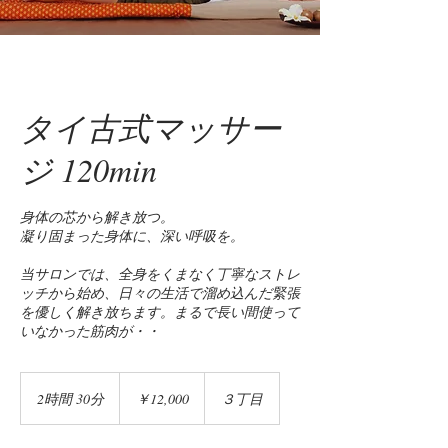
タイ古式マッサー
ジ 120min
身体の芯から解き放つ。
凝り固まった身体に、深い呼吸を。
当サロンでは、全身をくまなく丁寧なストレ
ッチから始め、日々の生活で溜め込んだ緊張
を優しく解き放ちます。まるで長い間使って
いなかった筋肉が・・
12,000
円
2時間 30分
2
￥12,000
３丁目
時
間