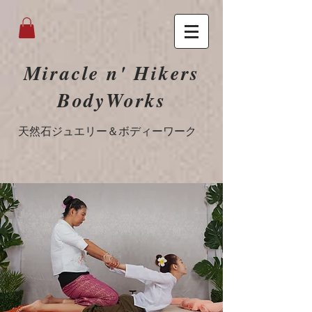
Miracle n' Hikers
BodyWorks
​天然石ジュエリー＆ボディーワーク