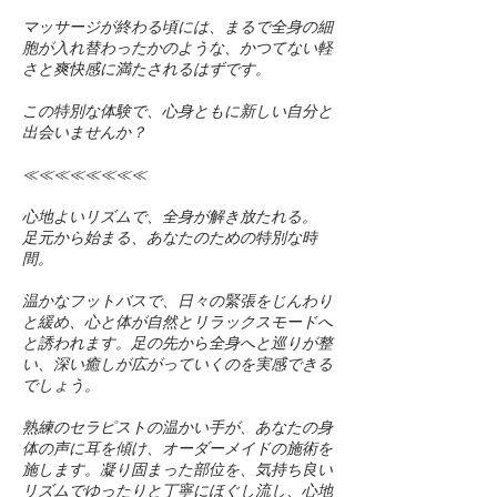
マッサージが終わる頃には、まるで全身の細
胞が入れ替わったかのような、かつてない軽
さと爽快感に満たされるはずです。
この特別な体験で、心身ともに新しい自分と
出会いませんか？
≪≪≪≪≪≪≪≪
心地よいリズムで、全身が解き放たれる。
足元から始まる、あなたのための特別な時
間。
温かなフットバスで、日々の緊張をじんわり
と緩め、心と体が自然とリラックスモードへ
と誘われます。足の先から全身へと巡りが整
い、深い癒しが広がっていくのを実感できる
でしょう。
熟練のセラピストの温かい手が、あなたの身
体の声に耳を傾け、オーダーメイドの施術を
施します。凝り固まった部位を、気持ち良い
リズムでゆったりと丁寧にほぐし流し、心地