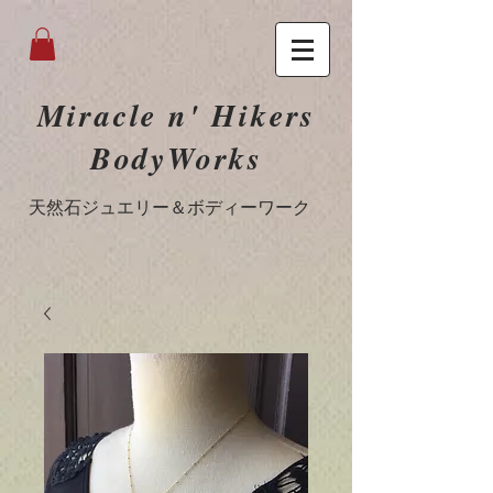
Miracle n' Hikers
BodyWorks
​天然石ジュエリー＆ボディーワーク