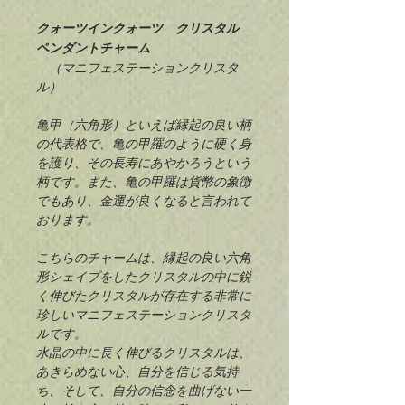
クォーツインクォーツ クリスタル
ペンダントチャーム
（マニフェステーションクリスタ
ル）
亀甲（六角形）といえば縁起の良い柄
の代表格で、亀の甲羅のように硬く身
を護り、その長寿にあやかろうという
柄です。また、亀の甲羅は貨幣の象徴
でもあり、金運が良くなると言われて
おります。
こちらのチャームは、縁起の良い六角
形シェイプをしたクリスタルの中に鋭
く伸びたクリスタルが存在する非常に
珍しいマニフェステーションクリスタ
ルです。
水晶の中に長く伸びるクリスタルは、
あきらめない心、自分を信じる気持
ち、そして、自分の信念を曲げない一