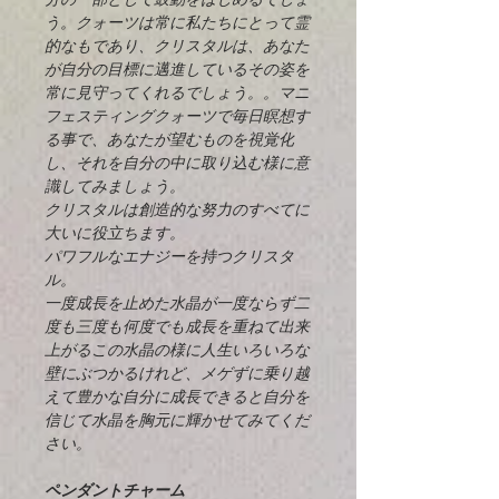
う。クォーツは常に私たちにとって霊
的なもであり、クリスタルは、あなた
が自分の目標に邁進しているその姿を
常に見守ってくれるでしょう。。マニ
フェスティングクォーツで毎日瞑想す
る事で、あなたが望むものを視覚化
し、それを自分の中に取り込む様に意
識してみましょう。
クリスタルは創造的な努力のすべてに
大いに役立ちます。
パワフルなエナジーを持つクリスタ
ル。
一度成長を止めた水晶が一度ならず二
度も三度も何度でも成長を重ねて出来
上がるこの水晶の様に人生いろいろな
壁にぶつかるけれど、メゲずに乗り越
えて豊かな自分に成長できると自分を
信じて水晶を胸元に輝かせてみてくだ
さい。
ペンダントチャーム