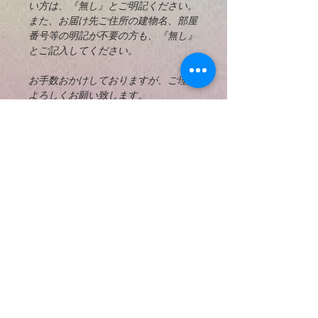
い方は、『無し』とご明記ください。
また、お届け先ご住所の建物名、部屋
番号等の明記が不要の方も、『無し』
とご記入してください。
お手数おかけしておりますが、ご理解
よろしくお願い致します。
マテリアル
925 Sterling Silver
とは？
返済と交換
925スターリングシルバーは、92.5％
掲載してあるすべての写真に対してで
の純銀と7.5％の他の金属（通常は
お支払い方法
きる限り実物の大きさと正確な天然石
銅）を含む銀の合金です。高級銀（純
の色などがわかるように努力しており
度99.9％）は、一般的には大きな機能
● クレジットカード決済
ますが、使用するコンピューターによ
配送方法と送料
部品を製造するには軟らかすぎます。
​以下のクレジットカードをご利用いた
っては色などの見え方が違う場合もあ
また、スターリングシルバーでは銀は
だけます。