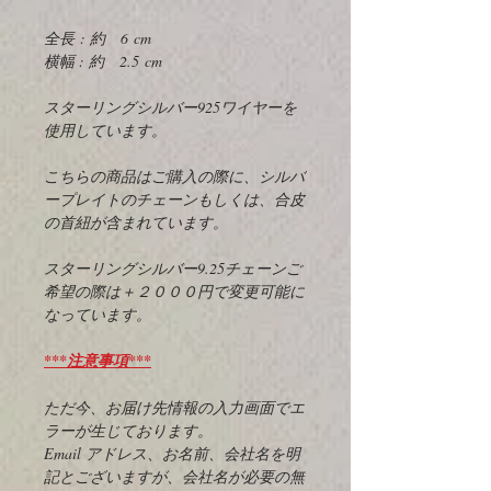
全長 : 約 6 cm
横幅 : 約 2.5 cm
スターリングシルバー925ワイヤーを
使用しています。
こちらの商品はご購入の際に、シルバ
ープレイトのチェーンもしくは、合皮
の首紐が含まれています。
スターリングシルバー9.25チェーンご
希望の際は＋２０００円で変更可能に
なっています。
***注意事項***
ただ今、お届け先情報の入力画面でエ
ラーが生じております。
Email アドレス、お名前、会社名を明
記とございますが、会社名が必要の無