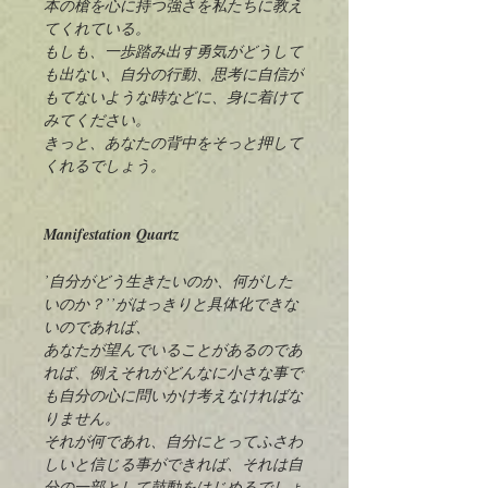
本の槍を心に持つ強さを私たちに教え
てくれている。
もしも、一歩踏み出す勇気がどうして
も出ない、自分の行動、思考に自信が
もてないような時などに、身に着けて
みてください。
きっと、あなたの背中をそっと押して
くれるでしょう。
Manifestation Quartz
’自分がどう生きたいのか、何がした
いのか？’’がはっきりと具体化できな
いのであれば、
あなたが望んでいることがあるのであ
れば、例えそれがどんなに小さな事で
も自分の心に問いかけ考えなければな
りません。
それが何であれ、自分にとってふさわ
しいと信じる事ができれば、それは自
分の一部として鼓動をはじめるでしょ