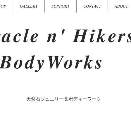
HOP
GALLERY
SUPPORT
CONTACT
ABOUT
acle n' Hiker
BodyWorks
​天然石ジュエリー＆ボディーワーク