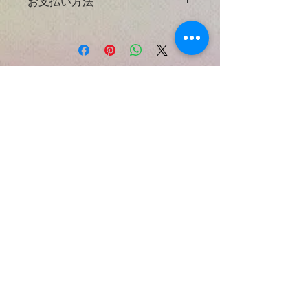
お支払い方法
きる限り実物の大きさと正確な天然石
銅）を含む銀の合金です。高級銀（純
の色などがわかるように努力しており
度99.9％）は、一般的には大きな機能
お支払いはペイパルでかんたん＆安心
ますが、使用するコンヒューターによ
部品を製造するには軟らかすぎます。
に
っては色などの見え方が違う場合もあ
また、スターリングシルバーでは銀は
りますのでご了承下さい。
銅と合金化して強度を与えますが、銀
ペイパルは、世界で1億5,000万人以上
の可鍛性と高貴金属含有量宝石。全て
の人に利用されている決済サービスで
もしも購入後にご不満の点がありまし
のMiracle n' Hikers のペンダントチャ
す。
Natural Gem Stone Charm
たら商品の受け取り１０日以内にご連
ームに925スターリングシルバーのワ
ペイパルのアカウントをお持ちの方は
Necklace Jewelry By
絡くだされば返金させていただきま
イヤーを使用しております。
お支払い時に入力するのはメールアド
Miracle n' Hikers
す。
レスとパスワードだけ。とてもかんた
尚、ペイパル、クレジットカードの手
Silver plated Beads
とは？
んな上に、ショップにカード情報を伝
数料として代金の１０％を返金手数料
えないので安心です。
が発生する事と、返品の際にかかる費
Japan, United States and
銀メッキビーズ：シルバーメッキビー
ペイパルのアカウントをお持ちでない
用はお客様のご負担になる事をご了承
World Wide
ズは、スターリングシルバーと銀充填
方でもゲストとしてお持ちのデビット
下さい。
&
ビーズの安価な代替品を提供するの
カード、クレジットカードでお支払い
返品の際はオリジナルの包装に戻し、
で、最も人気のあるベースメタルビー
Therapeutic Massage
する事ができます。
追跡サービスおよび配達確認サービス
ズの一つです。製造中に銀を母材に結
Salon
を必ずご利用ください。
合するプロセスを用いて銀充填ビーズ
を生成するのに対して、母材をめっき
＊ 未使用、発送当時とコンディショ
溶液に浸漬すると銀めっきビーズが生
ンが同じ商品のみ、返金対象になりま
contact@miraclenhikers.com
成される。長年にわたる電気メッキの
す。