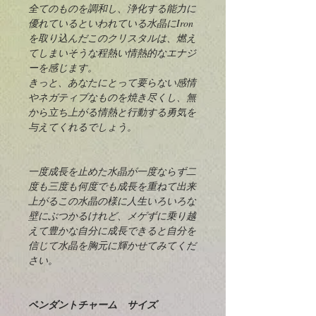
全てのものを調和し、浄化する能力に
優れているといわれている水晶にIron
を取り込んだこのクリスタルは、燃え
てしまいそうな程熱い情熱的なエナジ
ーを感じます。
きっと、あなたにとって要らない感情
やネガティブなものを焼き尽くし、無
から立ち上がる情熱と行動する勇気を
与えてくれるでしょう。
一度成長を止めた水晶が一度ならず二
度も三度も何度でも成長を重ねて出来
上がるこの水晶の様に人生いろいろな
壁にぶつかるけれど、メゲずに乗り越
えて豊かな自分に成長できると自分を
信じて水晶を胸元に輝かせてみてくだ
さい。
ペンダントチャーム サイズ