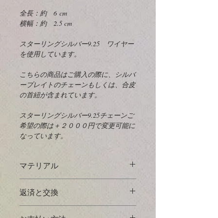
全長：約 6 cm
横幅：約 2.5 cm
スターリングシルバー9.25 ワイヤー
を使用しています。
こちらの商品はご購入の際に、シルバ
ープレイトのチェーンもしくは、合皮
の首紐が含まれています。
スターリングシルバー9.25チェーンご
希望の際は＋２０００円で変更可能に
なっています。
マテリアル
925 Sterling Silver
とは？
返済と交換
925スターリングシルバーは、92.5％
掲載してあるすべての写真に対してで
の純銀と7.5％の他の金属（通常は