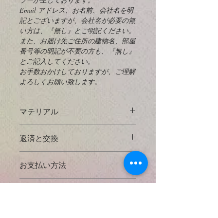
Email アドレス、お名前、会社名を明
記とございますが、会社名が必要の無
い方は、『無し』とご明記ください。
また、お届け先ご住所の建物名、部屋
番号等の明記が不要の方も、『無し』
とご記入してください。
お手数おかけしておりますが、ご理解
よろしくお願い致します。
マテリアル
925 Sterling Silver
とは？
返済と交換
925スターリングシルバーは、92.5％
掲載してあるすべての写真に対してで
の純銀と7.5％の他の金属（通常は
お支払い方法
きる限り実物の大きさと正確な天然石
銅）を含む銀の合金です。高級銀（純
の色などがわかるように努力しており
度99.9％）は、一般的には大きな機能
● クレジットカード決済
ますが、使用するコンピューターによ
配送方法と送料
部品を製造するには軟らかすぎます。
​以下のクレジットカードをご利用いた
っては色などの見え方が違う場合もあ
また、スターリングシルバーでは銀は
だけます。
りますのでご了承下さい。
* 日本国内出荷 *
銅と合金化して強度を与えますが、銀
{VISA・ MASTER ・AMERICAN