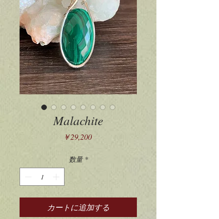
Malachite
価
￥29,200
格
数量
*
カートに追加する