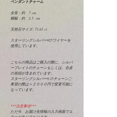
ペンダントチャーム
全長：約 7 cm
横幅：約 2.5 cm
天然石サイズ: 73.65 ct
スターリングシルバー925ワイヤーを
使用しています。
こちらの商品はご購入の際に、シルバ
ープレイトのチェーンもしくは、合皮
の首紐が含まれています。
スターリングシルバー9.25チェーンご
希望の際は＋２０００円で変更可能に
なっています。
***注意事項***
ただ今、お届け先情報の入力画面でエ
ラーが生じております。