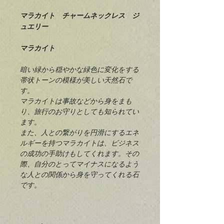
マラカイト チャームネックレス ジ
ュエリー
マラカイト
暗い緑から穏やかな緑色に変化をする
帯状トーンの模様が美しい天然石で
す。
マラカイトは事故などから身をまも
り、旅行のお守りとしても知られてい
ます。
また、人との繋がりを円滑にするエネ
ルギーを持つマラカイトは、ビジネス
の成功の手助けもしてくれます。その
際、自分のとってマイナスになるよう
な人との関係から身を守ってくれる石
です。