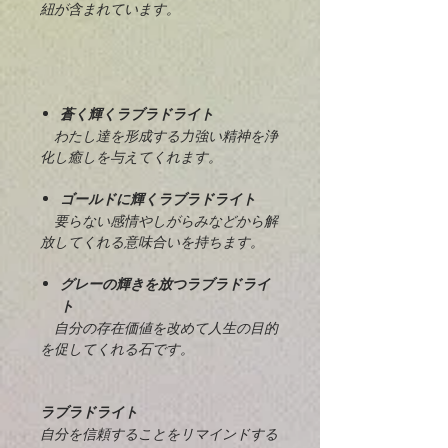
紐が含まれています。
蒼く輝くラブラドライト
わたし達を形成する力強い精神を浄
化し癒しを与えてくれます。
ゴールドに輝くラブラドライト
要らない感情やしがらみなどから解
放してくれる意味合いを持ちます。
グレーの輝きを放つラブラドライ
ト
自分の存在価値を改めて人生の目的
を促してくれる石です。
ラブラドライト
自分を信頼することをリマインドする