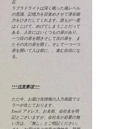
石
ラブラドライトは深く眠った魂レベル
の意識、記憶力を目覚めさせて潜在能
力をひきだしてくれます。誰もが一度
はくじけて、めげてしまうことだって
ある、人生にはいくつもの扉があり、
一つ目の扉を開きそして次の扉を、ま
たその次の扉を開く。そして一つ一つ
扉を開いて人は前に、、進む自信にな
る。
***注意事項***
ただ今、お届け先情報の入力画面でエ
ラーが生じております。
Email アドレス、お名前、会社名を明
記とございますが、会社名が必要の無
い方は、『無し』とご明記ください。