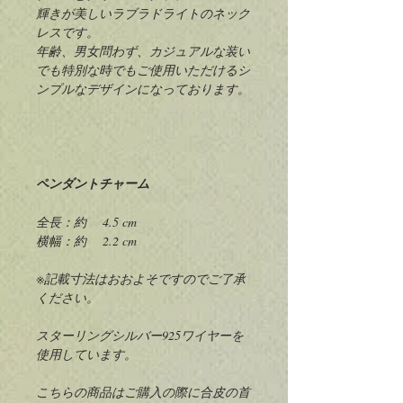
輝きが美しいラブラドライトのネック
レスです。
年齢、男女問わず、カジュアルな装い
でも特別な時でもご使用いただけるシ
ンプルなデザインになっております。
ペンダントチャーム
全長：約 4.5 cm
横幅：約 2.2 cm
※記載寸法はおおよそですのでご了承
ください。
スターリングシルバー925ワイヤーを
使用しています。
こちらの商品はご購入の際に合皮の首