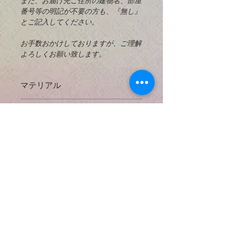
また、お届け先ご住所の建物名、部屋
番号等の明記が不要の方も、『無し』
とご記入してください。
お手数おかけしておりますが、ご理解
よろしくお願い致します。
マテリアル
925 Sterling Silver
とは？
返済と交換
925スターリングシルバーは、92.5％
掲載してあるすべての写真に対してで
の純銀と7.5％の他の金属（通常は
お支払い方法
きる限り実物の大きさと正確な天然石
銅）を含む銀の合金です。高級銀（純
の色などがわかるように努力しており
度99.9％）は、一般的には大きな機能
● クレジットカード決済
ますが、使用するコンピューターによ
配送方法と送料
部品を製造するには軟らかすぎます。
​以下のクレジットカードをご利用いた
っては色などの見え方が違う場合もあ
また、スターリングシルバーでは銀は
だけます。
りますのでご了承下さい。
* 日本国内出荷 *
銅と合金化して強度を与えますが、銀
{VISA・ MASTER ・AMERICAN
日本の配送料無料
の可鍛性と高貴金属含有量宝石。全て
EXPRESS }
もしも購入後にご不満の点がありまし
日本郵便局のサービスを使用し、お手
のMiracle n' Hikers のペンダントチャ
たら商品の受け取り１０日以内にご連
元までしっかり安全にパッケージされ
ームに925スターリングシルバーのワ