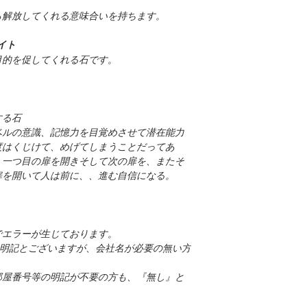
解放してくれる意味合いを持ちます。
イト
的を促してくれる石です。
する石
ベルの意識、記憶力を目覚めさせて潜在能力
度はくじけて、めげてしまうことだってあ
、一つ目の扉を開きそして次の扉を、またそ
扉を開いて人は前に、、進む自信になる。
でエラーが生じております。
名を明記とございますが、会社名が必要の無い方
部屋番号等の明記が不要の方も、『無し』と