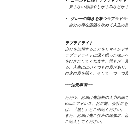
ゴールドに輝くラブラドライト
要らない感情やしがらみなどから
グレーの輝きを放つラブラドラ
自分の存在価値を改めて人生の目
ラブラドライト
自分を信頼することをリマインド
ラブラドライトは深く眠った魂レ
をひきだしてくれます。誰もが一
る、人生にはいくつもの扉があり
の次の扉を開く。そして一つ一つ
***注意事項***
ただ今、お届け先情報の入力画面
Email アドレス、お名前、会社
は、『無し』とご明記ください。
また、お届け先ご住所の建物名、
ご記入してください。