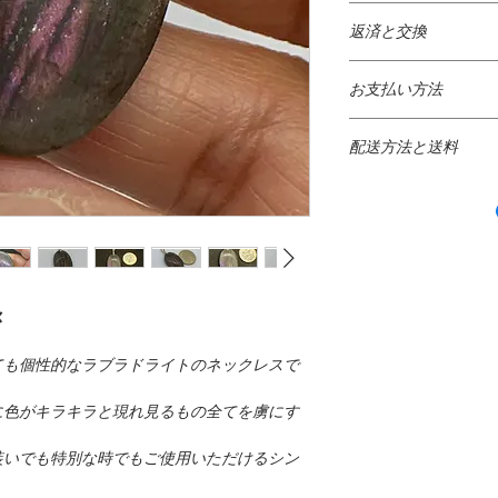
925 Sterling Silver
と
返済と交換
925スターリングシル
掲載してあるすべて
の金属（通常は銅）
お支払い方法
きさと正確な天然石
99.9％）は、一般
りますが、使用する
● クレジットカード
軟らかすぎます。ま
見え方が違う場合も
配送方法と送料
​以下のクレジットカ
銅と合金化して強度
{VISA・ MASTER ・A
属含有量宝石。全てのMir
* 日本国内出荷 *
もしも購入後にご不
ャームに925スター
日本の配送料無料
り１０日以内にご連
ております。
日本郵便局のサービ
す。
当店ではセキュリテ
全にパッケージされ
尚、ペイパル、クレ
としてお送りしてお
Silver plated Beads
と
にお届けします。
１０％を返金手数料
ますご利用明細をご
費用はお客様のご負
ス
銀メッキビーズ：シ
追跡情報サービス
返品の際はオリジナ
なお、弊社ではSSL
グシルバーと銀充填
配達完了、配達予告
び配達確認サービス
のでカード番号は暗
ても個性的なラブラドライトのネックレスで
で、最も人気のある
通常、発送されてか
造中に銀を母材に結
ます。
＊ 未使用、発送当
に色がキラキラと現れ見るもの全てを虜にす
ズを生成するのに対
* インターナショナル
み、返金対象になり
●PayPal決済 PayPal
と銀めっきビーズが
日本国外のご注文に
装いでも特別な時でもご使用いただけるシン
キの進歩により、肉
（国際スピード郵便）を
すべての商品の品質
国内のオンラインショ
。
銀メッキビーズが製
安全に梱包されたアイ
けしています。もし