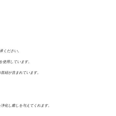
地域でご利用頂けます
れの心配なしに時間
配送できます。
きてしまった際はワ
応。一度クレジット
14k Gold Fileed
とは
のアフターフォロー
買い物のたびに入力
●お届け先の郵便箱
一か月以内のお直し
でより安全にオンラ
ゴールドフィルドと
※受取人様が不在で
担していただきます
の上、問題があった
鍮）に圧着させたも
一か月以上から半年
む総重量の1/20以
●追跡サービスで配
お直し費用のお見積
＊決済をPayPal 
り）と呼ばれています。
お客様の満足にお答
上が14金という意
※障害賠償制度はご
す。
やすい物質は殆ど含
コメント、提案など
***注意事項***
承ください。
※地域によって取り
さい。参考にさせて
ワックスコードとは
ます。
ただ今、お届け先情
ーを使用しています。
ます。
「蝋引き糸」「ロウ
Email アドレス
の首紐が含まれています。
ル素材に蝋引き加工し
が、会社名が必要の
べ紐の繊維がほどけ
い。
徴で、穴の小さい素
また、お届け先ご住
すことで蝋が固まり
要の方も、『無し』
お手数おかけしてお
浄化し癒しを与えてくれます。
します。