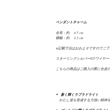
ペンダントチャーム
全長：約 4.5 cm
横幅：約 2.2 cm
※記載寸法はおおよそですのでご了
スターリングシルバー925ワイヤ
こちらの商品はご購入の際に合皮
蒼く輝くラブラドライト
わたし達を形成する力強い精神を