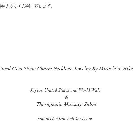
理解よろしくお願い致します。
tural Gem Stone Charm Necklace Jewelry By Miracle n' Hike
Japan, United States and World Wide
&
Therapeutic Massage Salon
contact@miraclenhikers.com