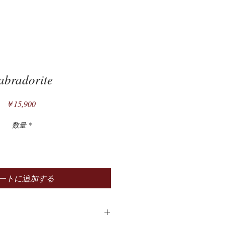
abradorite
価
￥15,900
格
数量
*
ートに追加する