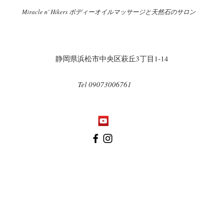
Miracle n' Hikers ボディーオイルマッサージと天然石のサロン
​
​静岡県浜松市中央区萩丘3丁目1-14
Tel 09073006761