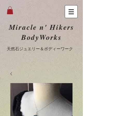
Miracle n' Hikers
BodyWorks
​天然石ジュエリー＆ボディーワーク