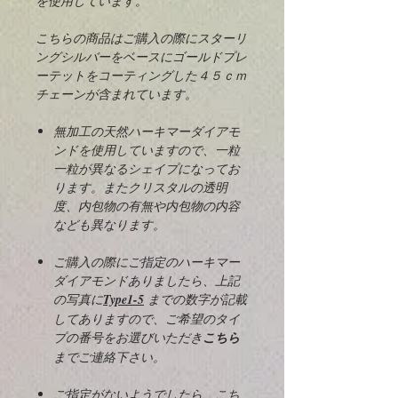
を使用しています。
こちらの商品はご購入の際にスターリ
ングシルバーをベースにゴールドプレ
ーテットをコーティングした４５ｃｍ
チェーンが含まれています。
無加工の天然ハーキマーダイアモ
ンドを使用していますので、一粒
一粒が異なるシェイプになってお
ります。またクリスタルの透明
度、内包物の有無や内包物の内容
なども異なります。
ご購入の際にご指定のハーキマー
ダイアモンドありましたら、上記
の写真に
Type1-5
までの数字が記載
してありますので、ご希望のタイ
プの番号をお選びいただき
こちら
までご連絡下さい。
ご指定がないようでしたら、こち