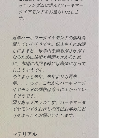
らでランダムに選んだハーキマー
ダイアモンドをお送りいたしま
す。
近年ハーキマーダイヤモンドの価格高
騰していくそうです。鉱夫さんのお話
しによると、毎年山を掘る深さが深く
なるために技術も時間もかかるため
に、市場に出回る時には高値になって
しまうそうです。
今年よりも来年、来年よりも再来
年、、、っと、これからハーキマーダ
イヤモンドの価格は徐々に上がってい
くそうです。
限りあるミネラルです、ハーキマーダ
イヤモンドをお探しの方はお早めにど
うぞよろしくお願いいたします。
マテリアル