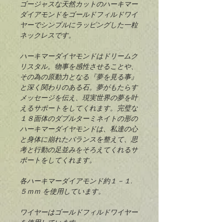
ゴージャスな天然カットのハーキマー
ダイアモンドをゴールドフィルドワイ
ヤーでシンプルにラッピングした一粒
ネックレスです。
ハーキマーダイヤモンドはドリームク
リスタル。物事を感性させることや、
その為の原動力となる『夢を見る事』
と深く関わりのある石。夢がもたらす
メッセージを伝え、現実世界の夢を叶
えるサポートをしてくれます。完璧な
１８面体のダブルターミネイトの形の
ハーキマーダイヤモンドは、私達の心
と身体に崩れたバランスを整えて、思
考と行動の足並みをそろえてくれるサ
ポートをしてくれます。
各ハーキマーダイアモンド約１－１.
５ｍｍ を使用しています。
ワイヤーはゴールドフィルドワイヤー