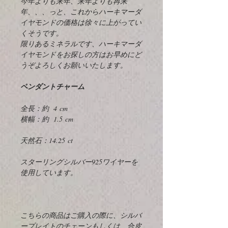
今年よりも来年、来年よりも再来
年、、、っと、これからハーキマーダ
イヤモンドの価格は徐々に上がってい
くそうです。
限りあるミネラルです、ハーキマーダ
イヤモンドをお探しの方はお早めにど
うぞよろしくお願いいたします。
ペンダントチャーム
全長：約 4 cm
横幅：約 1.5 cm
天然石：14.25 ct
スターリングシルバー925ワイヤーを
使用しています。
こちらの商品はご購入の際に、シルバ
ープレイトのチェーンもしくは、合皮