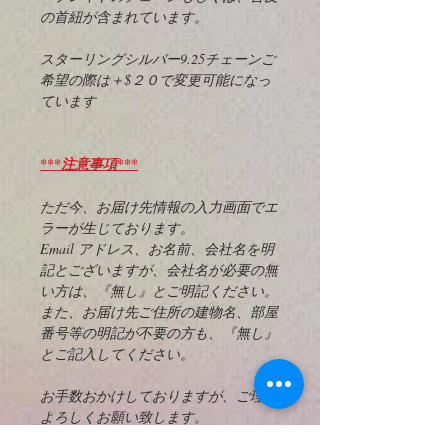
の首紐が含まれています。
スターリングシルバー9.25チェーンご
希望の際は＋$２０で変更可能になっ
ています
***注意事項***
ただ今、お届け先情報の入力画面でエ
ラーが生じております。
Email アドレス、お名前、会社名を明
記とございますが、会社名が必要の無
い方は、『無し』とご明記ください。
また、お届け先ご住所の建物名、部屋
番号等の明記が不要の方も、『無し』
とご記入してください。
お手数おかけしておりますが、ご理解
よろしくお願い致します。