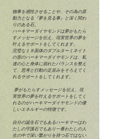
物事を感性させることや、その為の原
動力となる『夢を見る事』と深く関わ
りのある石。
ハーキマーダイヤモンドは夢がもたら
すメッセージを伝え、現実世界の夢を
叶えるサポートをしてくれます。
完璧な１８面体のダブルターミネイト
の形のハーキマーダイヤモンドは、私
達の心と身体に崩れたバランスを整え
て、思考と行動の足並みをそろえてく
れるサポートをしてくれます。
夢がもたらすメッセージを伝え、現
実世界の夢を叶えるサポートをしてく
れるのがハーキマーダイヤモンドの優
しいエネルギーの特徴です。
自分の誕生石でもあるハーキマーはわ
たしの守護石でもあり一番わたしの人
生の中で深い繋がりを持つ石ではない