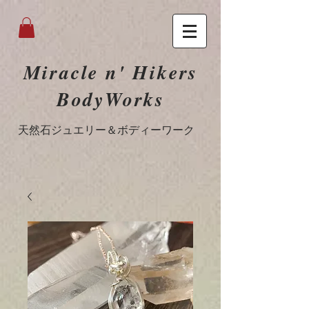
Miracle n' Hikers
BodyWorks
​天然石ジュエリー＆ボディーワーク