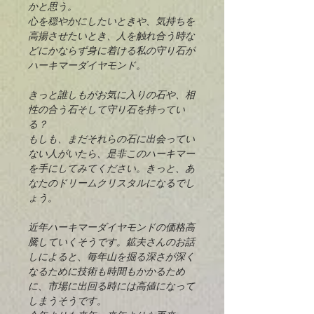
かと思う。
心を穏やかにしたいときや、気持ちを
高揚させたいとき、人を触れ合う時な
どにかならず身に着ける私の守り石が
ハーキマーダイヤモンド。
きっと誰しもがお気に入りの石や、相
性の合う石そして守り石を持ってい
る？
もしも、まだそれらの石に出会ってい
ない人がいたら、是非このハーキマー
を手にしてみてください。きっと、あ
なたのドリームクリスタルになるでし
ょう。
近年ハーキマーダイヤモンドの価格高
騰していくそうです。鉱夫さんのお話
しによると、毎年山を掘る深さが深く
なるために技術も時間もかかるため
に、市場に出回る時には高値になって
しまうそうです。