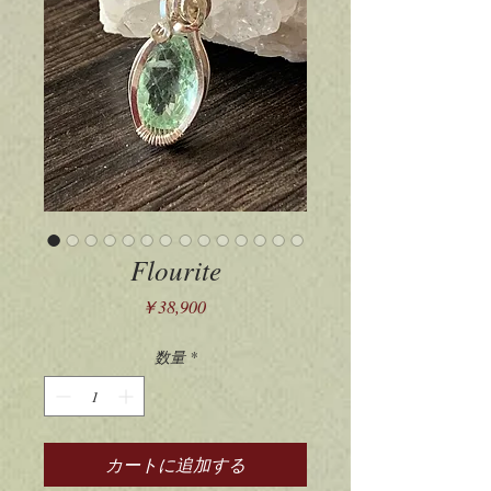
Flourite
価
￥38,900
格
数量
*
カートに追加する