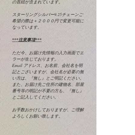
の首紐が含まれています。
スターリングシルバー9.25チェーンご
希望の際は＋２０００円で変更可能に
なっています。
***注意事項***
ただ今、お届け先情報の入力画面でエ
ラーが生じております。
Email アドレス、お名前、会社名を明
記とございますが、会社名が必要の無
い方は、『無し』とご明記ください。
また、お届け先ご住所の建物名、部屋
番号等の明記が不要の方も、『無し』
とご記入してください。
お手数おかけしておりますが、ご理解
よろしくお願い致します。