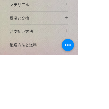
マテリアル
925 Sterling Silver
とは？
返済と交換
925スターリングシルバーは、92.5％
掲載してあるすべての写真に対してで
の純銀と7.5％の他の金属（通常は
お支払い方法
きる限り実物の大きさと正確な天然石
銅）を含む銀の合金です。高級銀（純
の色などがわかるように努力しており
度99.9％）は、一般的には大きな機能
● クレジットカード決済
ますが、使用するコンピューターによ
配送方法と送料
部品を製造するには軟らかすぎます。
​以下のクレジットカードをご利用いた
っては色などの見え方が違う場合もあ
また、スターリングシルバーでは銀は
だけます。
りますのでご了承下さい。
銅と合金化して強度を与えますが、銀
{VISA・ MASTER ・AMERICAN
* 日本国内出荷 *
の可鍛性と高貴金属含有量宝石。全て
EXPRESS }
もしも購入後にご不満の点がありまし
のMiracle n' Hikers のペンダントチャ
たら商品の受け取り１０日以内にご連
日本の配送料無料
ームに925スターリングシルバーのワ
絡くだされば返金させていただきま
日本郵便局のサービスを使用し、お手
イヤーを使用しております。
当店ではセキュリティ上クレジットカ
す。
元までしっかり安全にパッケージされ
Natural Gem Stone Charm
ード利用控は原則としてお送りしてお
尚、ペイパル、クレジットカードの手
たすべてのアイテムをスピーディーに
Silver plated Beads
とは？
Necklace Jewelry By
りません。カード会社から送付されま
数料として代金の１０％を返金手数料
お届けします。
Miracle n' Hikers
すご利用明細をご確認ください。
が発生する事と、返品の際にかかる費
銀メッキビーズ：シルバーメッキビー
用はお客様のご負担になる事をご了承
追跡情報サービス
ズは、スターリングシルバーと銀充填
なお、弊社ではSSLというシステムを
下さい。
配達完了、配達予告、不在持戻り
ビーズの安価な代替品を提供するの
利用しておりますのでカード番号は暗
Japan, United States and
返品の際はオリジナルの包装に戻し、