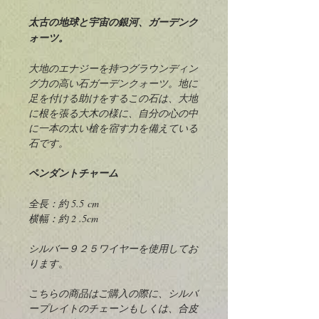
太古の地球と宇宙の銀河、ガーデンク
ォーツ。
大地のエナジーを持つグラウンディン
グ力の高い石ガーデンクォーツ。地に
足を付ける助けをするこの石は、大地
に根を張る大木の様に、自分の心の中
に一本の太い槍を宿す力を備えている
石です。
ペンダントチャーム
全長：約 5.5 cm
横幅：約 2 .5cm
シルバー９２５ワイヤーを使用してお
ります。
こちらの商品はご購入の際に、シルバ
ープレイトのチェーンもしくは、合皮