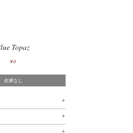
lue Topaz
価
￥0
格
在庫なし
は？
バーは、92.5％の純銀と7.5％の他
の写真に対してできる限り実物の大
を含む銀の合金です。高級銀（純度