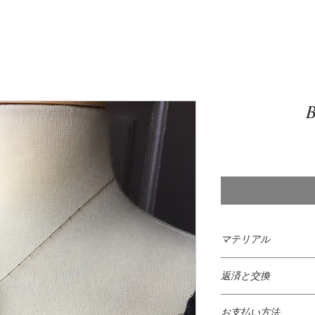
B
マテリアル
925 Sterling Silver
と
返済と交換
925スターリングシル
掲載してあるすべて
の金属（通常は銅）
お支払い方法