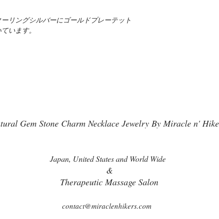
ターリングシルバーにゴールドプレーテット
いています。
tural Gem Stone Charm Necklace Jewelry By Miracle n' Hike
Japan, United States and World Wide
&
Therapeutic Massage Salon
contact@miraclenhikers.com