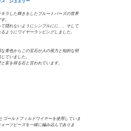
レス ジュエリー
鍮）に圧着させたも
一か月以上から半年
む総重量の1/20以
お直し費用のお見積
ラキラした輝きをしたブルートパーズの世界
り）と呼ばれています。
お客様の満足にお答
です。
上が14金という意
す。
って隠れないようにシンプルにに、、そして
やすい物質は殆ど含
コメント、提案など
れるようにワイヤーラッピングしました。
さい。参考にさせて
ワックスコードとは
明な青色からこの宝石が人の視力と知的な明
「蝋引き糸」「ロウ
信じていました。
ル素材に蝋引き加工し
愛と富を得る石と言われています。
べ紐の繊維がほどけ
徴で、穴の小さい素
すことで蝋が固まり
ーとゴールドフィルドワイヤーを使用していま
クォーツビーズを一緒に編み込んでありま