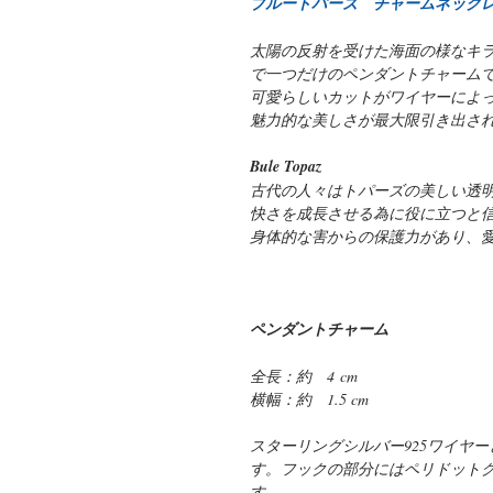
ブルートパーズ チャームネック
太陽の反射を受けた海面の様なキ
で一つだけのペンダントチャーム
可愛らしいカットがワイヤーによ
魅力的な美しさが最大限引き出さ
Bule Topaz
古代の人々はトパーズの美しい透
快さを成長させる為に役に立つと
身体的な害からの保護力があり、
ペンダントチャーム
全長：約 4 cm
横幅：約 1.5 cm
スターリングシルバー925ワイヤ
す。フックの部分にはペリドット
す。