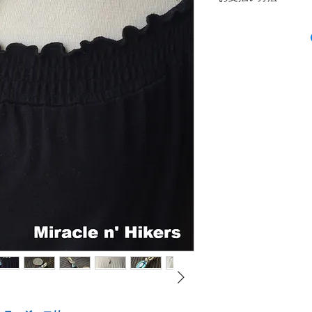
きさと正確な天然石
99.9％）は、一般
りますが、使用する
お支払いはペイパル
軟らかすぎます。ま
見え方が違う場合も
銅と合金化して強度
ペイパルは、世界で1
属含有量宝石。全てのMir
もしも購入後にご不
いる決済サービスで
ャームに925スター
り１０日以内にご連
ペイパルのアカウン
ております。
す。
するのはメールアド
尚、ペイパル、クレ
たんな上に、ショッ
Silver plated Beads
と
１０％を返金手数料
です。
費用はお客様のご負
ペイパルのアカウン
銀メッキビーズ：シ
返品の際はオリジナ
てお持ちのデビット
グシルバーと銀充填
び配達確認サービス
いする事ができます
で、最も人気のある
造中に銀を母材に結
＊ 未使用、発送当
ズを生成するのに対
み、返金対象になり
と銀めっきビーズが
キの進歩により、肉
すべての商品の品質
銀メッキビーズが製
けしています。もし
れの心配なしに時間
きてしまった際はワ
14k Gold Fileed
とは
のアフターフォロー
一か月以内のお直し
ゴールドフィルドと
担していただきます