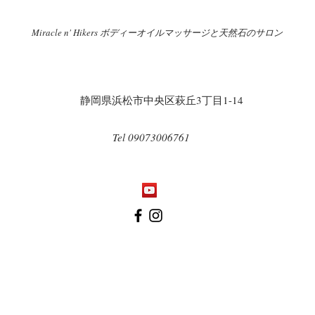
Miracle n' Hikers ボディーオイルマッサージと天然石のサロン
​
​静岡県浜松市中央区萩丘3丁目1-14
Tel 09073006761