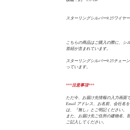
スターリングシルバー9.25ワイヤ
こちらの商品はご購入の際に、シ
首紐が含まれています。
スターリングシルバー9.25チェ
っています。
***注意事項***
ただ今、お届け先情報の入力画面
Email アドレス、お名前、会社
は、『無し』とご明記ください。
また、お届け先ご住所の建物名、
ご記入してください。