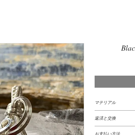
Blac
マテリアル
925 Sterling Silver
と
返済と交換
925スターリングシル
掲載してあるすべて
の金属（通常は銅）
お支払い方法