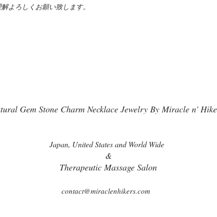
理解よろしくお願い致します。
tural Gem Stone Charm Necklace Jewelry By Miracle n' Hike
Japan, United States and World Wide
&
Therapeutic Massage Salon
contact@miraclenhikers.com