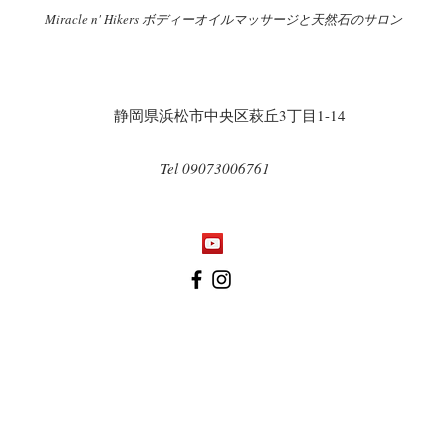
Miracle n' Hikers ボディーオイルマッサージと天然石のサロン
​
​静岡県浜松市中央区萩丘3丁目1-14
Tel 09073006761