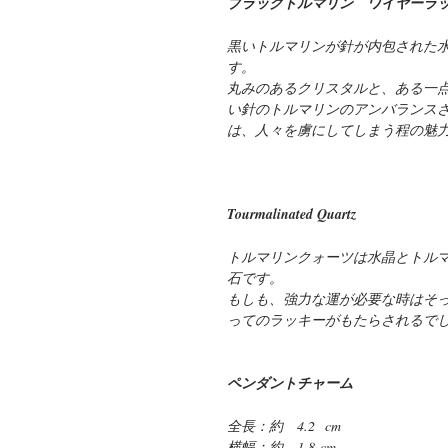
ブラックトルマリン ワイヤーラ
黒いトルマリンが針が内包された
す。
丸みのあるクリスタルと、ある一
い針のトルマリンのアンバランス
は、人々を虜にしてしまう程の魅
Tourmalinated Quartz
トルマリンクォーツは水晶とトル
石です。
もしも、強力な運が必要な時はそ
ってのラッキーがもたらされるで
ペンダントチャーム
全長：約 4.2 cm
横幅：約 1.8 cm