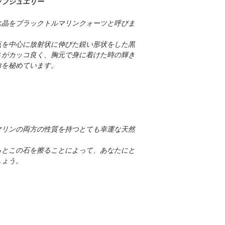
ップジュエリー
の上、問題があった
鍮）に圧着させたも
（国際スピード郵便）を
一か月以上から半年
む総重量の1/20以
安全に梱包されたアイ
お直し費用のお見積
水晶をブラックトルマリンクォーツと呼びま
＊決済をPayPal 
り）と呼ばれています。
配送できます。
お客様の満足にお答
上が14金という意
す。
点を中心に放射状に伸びた鋭い形状をした黒
やすい物質は殆ど含
●お届け先の郵便箱
コメント、提案など
さがカッコ良く、胸元で身に着けた時の輝き
***注意事項***
※受取人様が不在で
さい。参考にさせて
力を秘めています。
ワックスコードとは
ただ今、お届け先情
●追跡サービスで配
ます。
「蝋引き糸」「ロウ
Email アドレス
ル素材に蝋引き加工し
※障害賠償制度はご
が、会社名が必要の
べ紐の繊維がほどけ
い。
徴で、穴の小さい素
※地域によって取り
マリンの両方の性質を持つとても幸運な天然
また、お届け先ご住
すことで蝋が固まり
ざいます。
要の方も、『無し』
っとこの石を擦ることによって、あなたにと
しょう。
お手数おかけしてお
します。