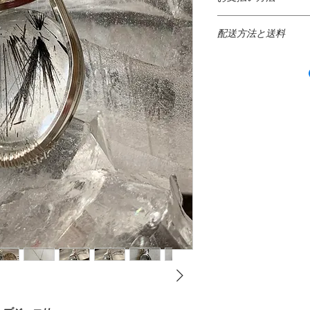
きさと正確な天然石
99.9％）は、一般
りますが、使用する
● クレジットカード
軟らかすぎます。ま
見え方が違う場合も
配送方法と送料
​以下のクレジットカ
銅と合金化して強度
{VISA・ MASTER ・A
属含有量宝石。全てのMir
* 日本国内出荷 *
もしも購入後にご不
ャームに925スター
り１０日以内にご連
ております。
日本の配送料無料
す。
当店ではセキュリテ
日本郵便局のサービ
尚、ペイパル、クレ
としてお送りしてお
Silver plated Beads
と
全にパッケージされ
１０％を返金手数料
ますご利用明細をご
にお届けします。
費用はお客様のご負
銀メッキビーズ：シ
返品の際はオリジナ
なお、弊社ではSSL
グシルバーと銀充填
追跡情報サービス
び配達確認サービス
のでカード番号は暗
で、最も人気のある
配達完了、配達予
造中に銀を母材に結
＊ 未使用、発送当
ズを生成するのに対
通常、発送されてか
み、返金対象になり
●PayPal決済 PayPal
と銀めっきビーズが
ます。
キの進歩により、肉
すべての商品の品質
国内のオンラインショ
銀メッキビーズが製
けしています。もし
地域でご利用頂けます
れの心配なしに時間
きてしまった際はワ
応。一度クレジット
14k Gold Fileed
とは
* インターナショナル
のアフターフォロー
買い物のたびに入力
一か月以内のお直し
でより安全にオンラ
ゴールドフィルドと
日本国外のご注文に
担していただきます