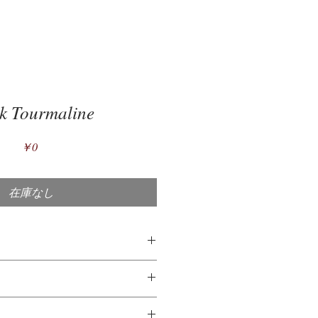
k Tourmaline
価
￥0
格
在庫なし
は？
バーは、92.5％の純銀と7.5％の他
の写真に対してできる限り実物の大
を含む銀の合金です。高級銀（純度