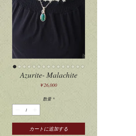
Azurite- Malachite
価
￥26,000
格
数量
*
カートに追加する