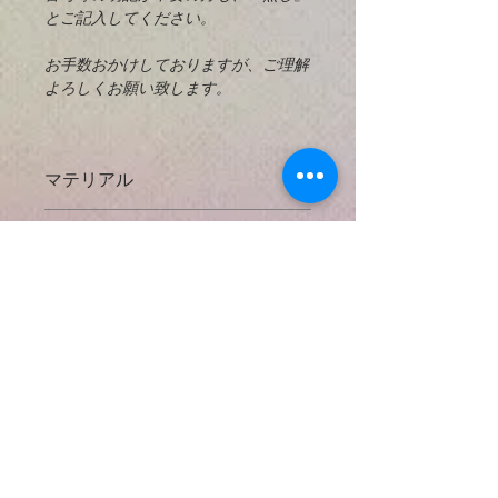
とご記入してください。
お手数おかけしておりますが、ご理解
よろしくお願い致します。
マテリアル
925 Sterling Silver
とは？
返済と交換
925スターリングシルバーは、92.5％
掲載してあるすべての写真に対してで
の純銀と7.5％の他の金属（通常は
お支払い方法
きる限り実物の大きさと正確な天然石
銅）を含む銀の合金です。高級銀（純
の色などがわかるように努力しており
度99.9％）は、一般的には大きな機能
● クレジットカード決済
ますが、使用するコンピューターによ
配送方法と送料
部品を製造するには軟らかすぎます。
​以下のクレジットカードをご利用いた
っては色などの見え方が違う場合もあ
また、スターリングシルバーでは銀は
だけます。
りますのでご了承下さい。
* 日本国内出荷 *
銅と合金化して強度を与えますが、銀
{VISA・ MASTER ・AMERICAN
の可鍛性と高貴金属含有量宝石。全て
EXPRESS }
もしも購入後にご不満の点がありまし
日本の配送料無料
のMiracle n' Hikers のペンダントチャ
たら商品の受け取り１０日以内にご連
日本郵便局のサービスを使用し、お手
ームに925スターリングシルバーのワ
絡くだされば返金させていただきま
元までしっかり安全にパッケージされ