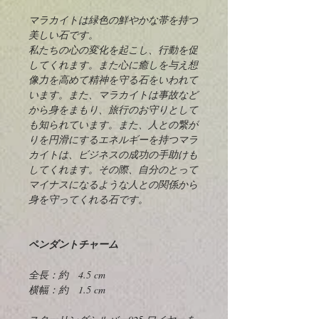
マラカイトは緑色の鮮やかな帯を持つ
美しい石です。
私たちの心の変化を起こし、行動を促
してくれます。また心に癒しを与え想
像力を高めて精神を守る石をいわれて
います。また、マラカイトは事故など
から身をまもり、旅行のお守りとして
も知られています。また、人との繋が
りを円滑にするエネルギーを持つマラ
カイトは、ビジネスの成功の手助けも
してくれます。その際、自分のとって
マイナスになるような人との関係から
身を守ってくれる石です。
ペンダントチャーム
全長：約 4.5 cm
横幅：約 1.5 cm