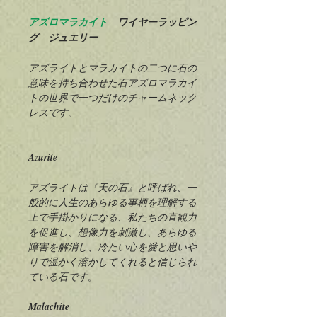
アズロマラカイト
ワイヤーラッピン
グ ジュエリー
アズライトとマラカイトの二つに石の
意味を持ち合わせた石アズロマラカイ
トの世界で一つだけのチャームネック
レスです。
Azurite
アズライトは『天の石』と呼ばれ、一
般的に人生のあらゆる事柄を理解する
上で手掛かりになる、私たちの直観力
を促進し、想像力を刺激し、あらゆる
障害を解消し、冷たい心を愛と思いや
りで温かく溶かしてくれると信じられ
ている石です。
Malachite