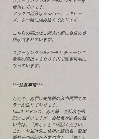
スターリングシルバー925 ワイヤーを
使用しています。
フックの部分はシルバーメッキビー
ズ、を一緒に編み込んであります。
こちらの商品はご購入の際に合皮の首
紐が含まれています。
スターリングシルバー9.25チェーンご
希望の際は＋２０００円で変更可能に
なっています。
***注意事項***
ただ今、お届け先情報の入力画面でエ
ラーが生じております。
Email アドレス、お名前、会社名を明
記とございますが、会社名が必要の無
い方は、『無し』とご明記ください。
また、お届け先ご住所の建物名、部屋
番号等の明記が不要の方も、『無し』