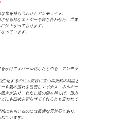
ム
の上、問題があった
鍮）に圧着させたも
（国際スピード郵便）を
一か月以上から半年
む総重量の1/20以
安全に梱包されたアイ
お直し費用のお見積
彩な光を持ち合わせたアンモライト。
り）と呼ばれています。
配送できます。
お客様の満足にお答
想させる様なエナジーを持ち合わせた、世界
上が14金という意
す。
ムに仕上がっております。
やすい物質は殆ど含
●お届け先の郵便箱
コメント、提案など
になっています。
※受取人様が不在で
さい。参考にさせて
ワックスコードとは
●追跡サービスで配
「蝋引き糸」「ロウ
ル素材に蝋引き加工し
※障害賠償制度はご
べ紐の繊維がほどけ
月をかけてオパール化したものを、アンモラ
徴で、穴の小さい素
※地域によって取り
すことで蝋が固まり
ざいます。
を活性化するのに大変役に立つ高振動の結晶と
ギーや氣の流れを改善しマイナスエネルギー
る働きがあり、わたし達の傷を和らげ、活力
などにも症状を和らげてくれるとも言われて
瞑想にもちいるのには最適な天然石であり、
われています。