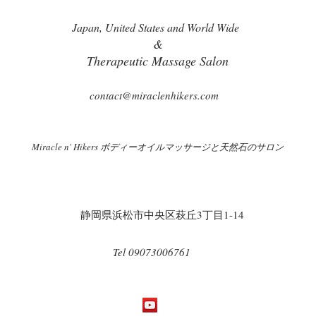
Japan, United States and World Wide
&
Therapeutic Massage Salon
contact@miraclenhikers.com
Miracle n' Hikers ボディーオイルマッサージと天然石のサロン
​
​静岡県浜松市中央区萩丘3丁目1-14
Tel 09073006761