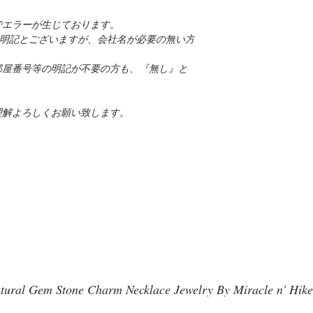
でエラーが生じております。
名を明記とございますが、会社名が必要の無い方
部屋番号等の明記が不要の方も、『無し』と
理解よろしくお願い致します。
tural Gem Stone Charm Necklace Jewelry By Miracle n' Hike