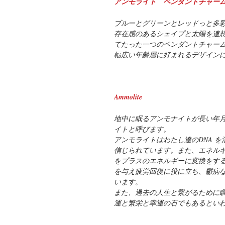
アンモライト ペンダントチャー
ブルーとグリーンとレッドっと多
存在感のあるシェイプと太陽を連
てたった一つのペンダントチャー
幅広い年齢層に好まれるデザイン
Ammolite
地中に眠るアンモナイトが長い年
イトと呼びます。
アンモライトはわたし達のDNA 
信じられています。また、エネル
をプラスのエネルギーに変換をす
を与え疲労回復に役に立ち、鬱病
います。
また、過去の人生と繋がるために
運と繁栄と幸運の石でもあるとい