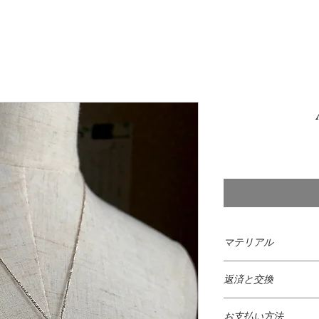
マテリアル
925 Sterling Silver
と
返済と交換
925スターリングシル
掲載してあるすべて
の金属（通常は銅）
お支払い方法