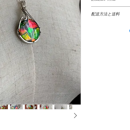
きさと正確な天然石
99.9％）は、一般
りますが、使用する
● クレジットカード
軟らかすぎます。ま
見え方が違う場合も
配送方法と送料
​以下のクレジットカ
銅と合金化して強度
{VISA・ MASTER ・A
属含有量宝石。全てのMir
* 日本国内出荷 *
もしも購入後にご不
ャームに925スター
り１０日以内にご連
ております。
日本の配送料無料
す。
当店ではセキュリテ
日本郵便局のサービ
尚、ペイパル、クレ
としてお送りしてお
Silver plated Beads
と
全にパッケージされ
１０％を返金手数料
ますご利用明細をご
にお届けします。
費用はお客様のご負
銀メッキビーズ：シ
返品の際はオリジナ
なお、弊社ではSSL
グシルバーと銀充填
追跡情報サービス
び配達確認サービス
のでカード番号は暗
で、最も人気のある
配達完了、配達予
造中に銀を母材に結
＊ 未使用、発送当
ズを生成するのに対
通常、発送されてか
み、返金対象になり
●PayPal決済 PayPal
と銀めっきビーズが
ます。
キの進歩により、肉
すべての商品の品質
国内のオンラインショ
銀メッキビーズが製
けしています。もし
地域でご利用頂けます
れの心配なしに時間
きてしまった際はワ
応。一度クレジット
14k Gold Fileed
とは
* インターナショナル
のアフターフォロー
買い物のたびに入力
一か月以内のお直し
でより安全にオンラ
ゴールドフィルドと
日本国外のご注文に
担していただきます