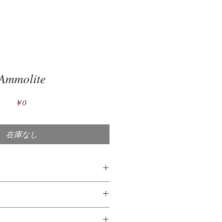
Ammolite
価
￥0
格
在庫なし
は？
バーは、92.5％の純銀と7.5％の他
の写真に対してできる限り実物の大
を含む銀の合金です。高級銀（純度