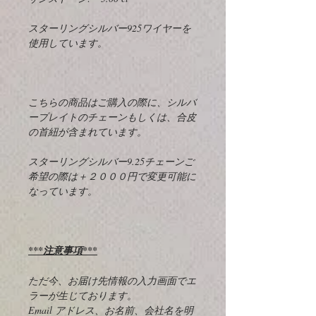
スターリングシルバー925ワイヤーを
使用しています。
こちらの商品はご購入の際に、シルバ
ープレイトのチェーンもしくは、合皮
の首紐が含まれています。
スターリングシルバー9.25チェーンご
希望の際は＋２０００円で変更可能に
なっています。
***注意事項***
ただ今、お届け先情報の入力画面でエ
ラーが生じております。
Email アドレス、お名前、会社名を明