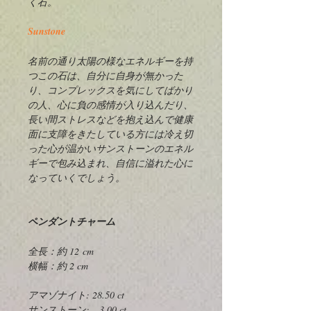
く石。
Sunstone
名前の通り太陽の様なエネルギーを持
つこの石は、自分に自身が無かった
り、コンプレックスを気にしてばかり
の人、心に負の感情が入り込んだり、
長い間ストレスなどを抱え込んで健康
面に支障をきたしている方には冷え切
った心が温かいサンストーンのエネル
ギーで包み込まれ、自信に溢れた心に
なっていくでしょう。
ペンダントチャーム
全長：約 12 cm
横幅：約 2 cm
アマゾナイト: 28.50 ct
サンストーン: 3.00 ct