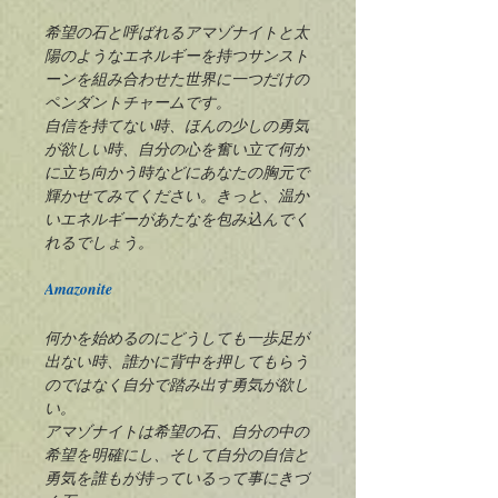
希望の石と呼ばれるアマゾナイトと太
陽のようなエネルギーを持つサンスト
ーンを組み合わせた世界に一つだけの
ペンダントチャームです。
自信を持てない時、ほんの少しの勇気
が欲しい時、自分の心を奮い立て何か
に立ち向かう時などにあなたの胸元で
輝かせてみてください。きっと、温か
いエネルギーがあたなを包み込んでく
れるでしょう。
Amazonite
何かを始めるのにどうしても一歩足が
出ない時、誰かに背中を押してもらう
のではなく自分で踏み出す勇気が欲し
い。
アマゾナイトは希望の石、自分の中の
希望を明確にし、そして自分の自信と
勇気を誰もが持っているって事にきづ