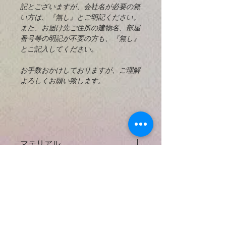
記とございますが、会社名が必要の無
い方は、『無し』とご明記ください。
また、お届け先ご住所の建物名、部屋
番号等の明記が不要の方も、『無し』
とご記入してください。
お手数おかけしておりますが、ご理解
よろしくお願い致します。
マテリアル
925 Sterling Silver
とは？
返済と交換
925スターリングシルバーは、92.5％
掲載してあるすべての写真に対してで
の純銀と7.5％の他の金属（通常は
お支払い方法
きる限り実物の大きさと正確な天然石
銅）を含む銀の合金です。高級銀（純
の色などがわかるように努力しており
度99.9％）は、一般的には大きな機能
● クレジットカード決済
ますが、使用するコンピューターによ