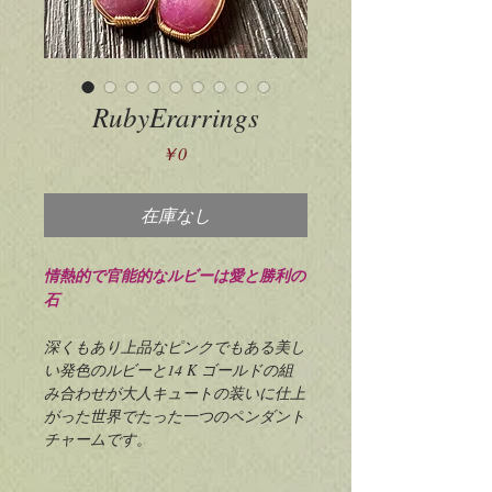
RubyErarrings
価
￥0
格
在庫なし
情熱的で官能的なルビーは愛と勝利の
石
深くもあり上品なピンクでもある美し
い発色のルビーと14 K ゴールドの組
み合わせが大人キュートの装いに仕上
がった世界でたった一つのペンダント
チャームです。