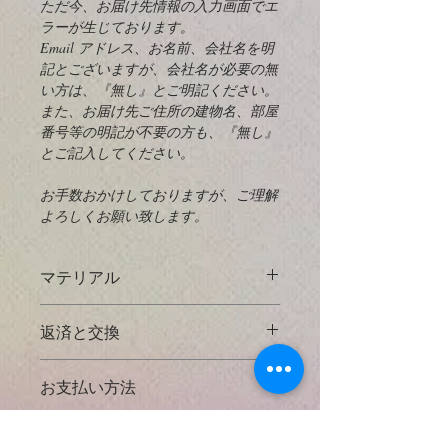
ただ今、お届け先情報の入力画面でエ
ラーが生じております。
Email アドレス、お名前、会社名を明
記とございますが、会社名が必要の無
い方は、『無し』とご明記ください。
また、お届け先ご住所の建物名、部屋
番号等の明記が不要の方も、『無し』
とご記入してください。
お手数おかけしておりますが、ご理解
よろしくお願い致します。
マテリアル
925 Sterling Silver
とは？
返済と交換
925スターリングシルバーは、92.5％
の純銀と7.5％の他の金属（通常は
掲載してあるすべての写真に対してで
銅）を含む銀の合金です。高級銀（純
お支払い方法
きる限り実物の大きさと正確な天然石
度99.9％）は、一般的には大きな機能
の色などがわかるように努力しており
部品を製造するには軟らかすぎます。
● クレジットカード決済
ますが、使用するコンピューターによ
配送方法と送料
また、スターリングシルバーでは銀は
​以下のクレジットカードをご利用いた