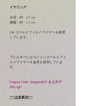
イヤリング
全長：約 4.5 cm
横幅：約 1.2 cm
14k ゴールドフィルドワイヤーを使用
しています。
アレルギーになりにくいゴールドフィ
ルドワイヤー＆金具を使用していま
す。
Coupon Code: Arigato4633 を入力で
30% off!
***注意事項***