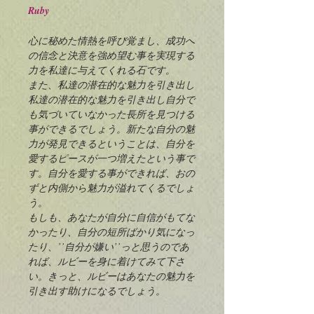
Ruby
心に秘めた情熱を呼び覚まし、成功へ
の信念と決意を強め望む事を実現する
力を私達に与えてくれる石です。
また、私達の潜在的な魅力を引き出し
私達の潜在的な魅力を引き出し自分で
も気づいていなかった長所を見つける
事ができるでしょう。新たな自分の魅
力が発見できるということは、自分を
愛するピースが一つ増えたという事で
す。自分を愛する事ができれば、おの
ずと内側から魅力が溢れてくるでしょ
う。
もしも、あなたが自分に自信がもてな
かったり、自分の短所ばかり気になっ
たり、’’自分が嫌い’’っと思うのであ
れば、ルビーを身に着けてみて下さ
い。きっと、ルビーはあなたの魅力を
引き出す助けになるでしょう。