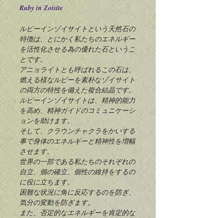
Ruby in Zoisite
ルビーインゾイサイトという天然石の
特徴は、とにかく私たちのエネルギー
を活性化させる為の優れた石というこ
とです。
アニョライトとも呼ばれるこの石は、
燃える様なルビーを素朴なゾイサイト
の両方の特性を備えた複合結晶です。
ルビーインゾイサイトは、精神的能力
を高め、精神ガイドのコミュニケーシ
ョンを助けます。
そして、クラウンチャクラをかいする
事で身体のエネルギーと精神性を増幅
させます。
世界の一部である私たちのそれぞれの
自立、個の確立、個性の維持をするの
に役に立ちます。
困難な状況に角に反応するのを防ぎ、
気分の変動を防ぎます。
また、否定的なエネルギーを肯定的な