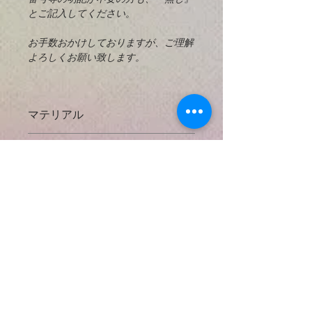
とご記入してください。
お手数おかけしておりますが、ご理解
よろしくお願い致します。
マテリアル
925 Sterling Silver
とは？
返済と交換
925スターリングシルバーは、92.5％
掲載してあるすべての写真に対してで
の純銀と7.5％の他の金属（通常は
お支払い方法
きる限り実物の大きさと正確な天然石
銅）を含む銀の合金です。高級銀（純
の色などがわかるように努力しており
度99.9％）は、一般的には大きな機能
● クレジットカード決済
ますが、使用するコンヒューターによ
配送方法と送料
部品を製造するには軟らかすぎます。
​以下のクレジットカードをご利用いた
っては色などの見え方が違う場合もあ
また、スターリングシルバーでは銀は
だけます。
りますのでご了承下さい。
* 日本国内出荷 *
銅と合金化して強度を与えますが、銀
{VISA・ MASTER ・AMERICAN
の可鍛性と高貴金属含有量宝石。全て
EXPRESS }
もしも購入後にご不満の点がありまし
日本の配送料無料
のMiracle n' Hikers のペンダントチャ
たら商品の受け取り１０日以内にご連
日本郵便局のサービスを使用し、お手
ームに925スターリングシルバーのワ
絡くだされば返金させていただきま