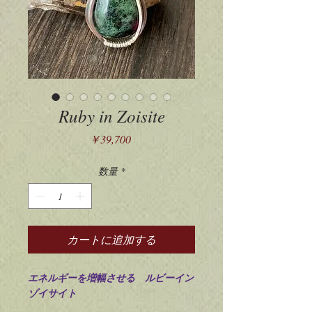
Ruby in Zoisite
価
￥39,700
格
数量
*
カートに追加する
エネルギーを増幅させる ルビーイン
ゾイサイト