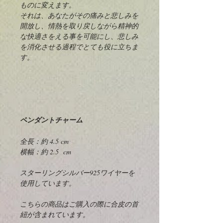
ものに変えます。
それは、あなたがその痛みと悲しみを
開放し、情熱を取り戻しながら精神的
な快適さをえる事を可能にし、悲しみ
を消化させる過程でとても役に立ちま
す。
ペンダントチャーム
全長：約 4.5 cm
横幅：約 2.5 cm
スターリングシルバー925ワイヤーを
使用しています。
こちらの商品はご購入の際に合皮の首
紐が含まれています。