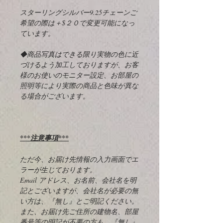
スターリングシルバー9.25チェーンご
希望の際は＋$２０で変更可能になっ
ています。
◆商品写真はできる限り実物の色に近
づけるよう加工しておりますが、お客
様のお使いのモニター設定、お部屋の
照明等により実際の商品と色味が異な
る場合がございます。
***注意事項***
ただ今、お届け先情報の入力画面でエ
ラーが生じております。
Email アドレス、お名前、会社名を明
記とございますが、会社名が必要の無
い方は、『無し』とご明記ください。
また、お届け先ご住所の建物名、部屋
番号等の明記が不要の方も、『無し』