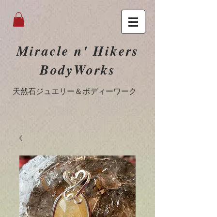
Miracle n' Hikers
BodyWorks
​天然石ジュエリー＆ボディーワーク