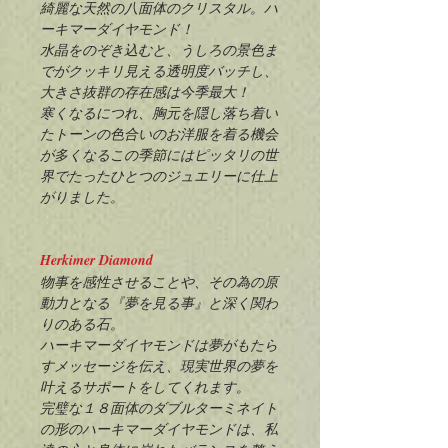
綺麗な天然の八面体のクリスタル。ハ
ーキマーダイヤモンド！
水晶をのぞき込むと、うしろの景色ま
でがクッキリ見える透明度バッチし、
大きさ抜群の存在感は今季最大！
寒くなるにつれ、胸元を隠し落ち着い
たトーンの色合いのお洋服を着る機会
が多くなるこの季節にはピッタリの世
界でたったひとつのジュエリーに仕上
がりました。
Herkimer Diamond
物事を感性させることや、その為の原
動力となる『夢を見る事』と深く関わ
りのある石。
ハーキマーダイヤモンドは夢がもたら
すメッセージを伝え、現実世界の夢を
叶えるサポートをしてくれます。
完璧な１８面体のダブルターミネイト
の形のハーキマーダイヤモンドは、私