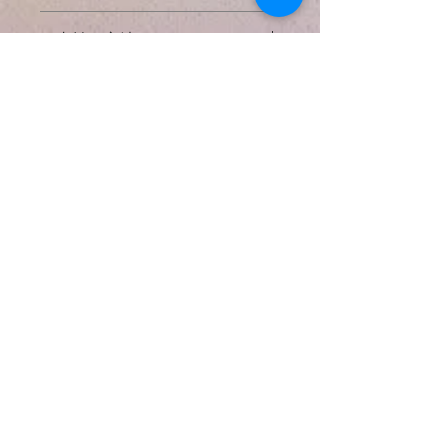
925スターリングシルバーは、92.5％
掲載してあるすべての写真に対してで
の純銀と7.5％の他の金属（通常は
お支払い方法
きる限り実物の大きさと正確な天然石
銅）を含む銀の合金です。高級銀（純
の色などがわかるように努力しており
度99.9％）は、一般的には大きな機能
● クレジットカード決済
ますが、使用するコンヒューターによ
配送方法と送料
部品を製造するには軟らかすぎます。
​以下のクレジットカードをご利用いた
っては色などの見え方が違う場合もあ
また、スターリングシルバーでは銀は
だけます。
りますのでご了承下さい。
* 日本国内出荷 *
銅と合金化して強度を与えますが、銀
{VISA・ MASTER ・AMERICAN
の可鍛性と高貴金属含有量宝石。全て
EXPRESS }
もしも購入後にご不満の点がありまし
日本の配送料無料
のMiracle n' Hikers のペンダントチャ
たら商品の受け取り１０日以内にご連
日本郵便局のサービスを使用し、お手
ームに925スターリングシルバーのワ
絡くだされば返金させていただきま
元までしっかり安全にパッケージされ
イヤーを使用しております。
当店ではセキュリティ上クレジットカ
す。
たすべてのアイテムをスピーディーに
Natural Gem Stone Charm
ード利用控は原則としてお送りしてお
尚、ペイパル、クレジットカードの手
お届けします。
Silver plated Beads
とは？
Necklace Jewelry By
りません。カード会社から送付されま
数料として代金の１０％を返金手数料
Miracle n' Hikers
すご利用明細をご確認ください。
が発生する事と、返品の際にかかる費
追跡情報サービス
銀メッキビーズ：シルバーメッキビー
用はお客様のご負担になる事をご了承
配達完了、配達予告、不在持戻り
ズは、スターリングシルバーと銀充填
なお、弊社ではSSLというシステムを
下さい。
通知サービス
ビーズの安価な代替品を提供するの
利用しておりますのでカード番号は暗
Japan, United States and
返品の際はオリジナルの包装に戻し、
で、最も人気のあるベースメタルビー
号化されて送信されます。
追跡サービスおよび配達確認サービス
World Wide
通常、発送されてから２−５日であな
ズの一つです。製造中に銀を母材に結
を必ずご利用ください。
&
たのお手元に届けます。
合するプロセスを用いて銀充填ビーズ
Therapeutic Massage
を生成するのに対して、母材をめっき
●PayPal決済 PayPal
＊ 未使用、発送当時とコンディショ