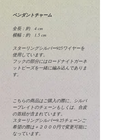
ペンダントチャーム
全長：約 4 cm
横幅：約 1.5 cm
スターリングシルバー925ワイヤーを
使用しています。
フックの部分にはロードナイトガーネ
ットビーズを一緒に編み込んでありま
す。
こちらの商品はご購入の際に、シルバ
ープレイトのチェーンもしくは、合皮
の首紐が含まれています。
スターリングシルバー9.25チェーンご
希望の際は＋２０００円で変更可能に
なっています。