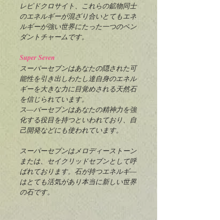
レピドクロサイト、これらの鉱物同士
のエネルギーが混ざり合いとてもエネ
ルギーが強い世界にたった一つのペン
ダントチャームです。
Super Seven
スーパーセブンはあなたの隠された可
能性を引き出しわたし達自身のエネル
ギーを大きな力に目覚めされる天然石
を信じられています。
ス―パーセブンはあなたの精神力を強
化する役目を持つといわれており、自
己開発などにも使われています。
スーパーセブンはメロディーストーン
または、セイクリッドセブンとして呼
ばれております。石が持つエネルギ―
はとても活気があり本当に新しい世界
の石です。