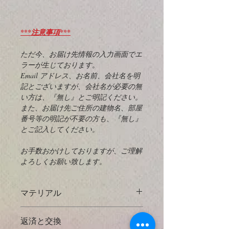
***注意事項***
ただ今、お届け先情報の入力画面でエ
ラーが生じております。
Email アドレス、お名前、会社名を明
記とございますが、会社名が必要の無
い方は、『無し』とご明記ください。
また、お届け先ご住所の建物名、部屋
番号等の明記が不要の方も、『無し』
とご記入してください。
お手数おかけしておりますが、ご理解
よろしくお願い致します。
マテリアル
925 Sterling Silver
とは？
返済と交換