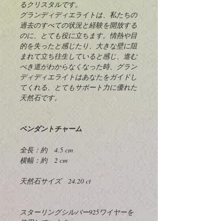
るクリスタルです。
グランディディエライトは、私たちの
過去のすべての状況と経験を開放する
のに、とても役に立ちます。情熱や目
的を失ったと感じたり、大きな壁に阻
まれて立ち往生していると感じ、進む
べき道がわからなくなった時、グラン
ディディエライトはあなたをガイドし
てくれる、とてもサポート力に優れた
天然石です。
ペンダントチャーム
全長：約 4.5 cm
横幅：約 2 cm
天然石サイズ 24.20 ct
スターリングシルバー925ワイヤーを