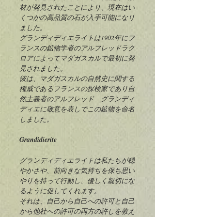
材が発見されたことにより、現在はい
くつかの高品質の石が入手可能になり
ました。
グランディディエライトは1902年にフ
ランスの鉱物学者のアルフレッドラク
ロアによってマダガスカルで最初に発
見されました。
彼は、マダガスカルの自然史に関する
権威であるフランスの探検家であり自
然主義者のアルフレッド グランディ
ディエに敬意を表しでこの鉱物を命名
しました。
Grandidierite
グランディディエライトは私たちが穏
やかさや、前向きな気持ちを保ち思い
やりを持って行動し、優しく親切にな
るように促してくれます。
それは、自己から自己への許可と自己
から他社への許可の両方の許しを教え