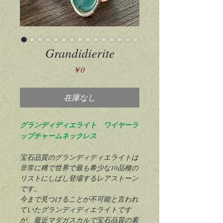
Grandidierite
価
￥0
格
在庫なし
グランディディエライト ワイヤーラ
ップチャームネックレス
宝石品質のグランディディエライトは
非常に稀で世界で最も希少な10品種の
リストにしばし登場するレアストーン
です。
今まで見つけることが不可能と言われ
ていたグランディディエライトです
が、最近マダガスカルで宝石品質の素