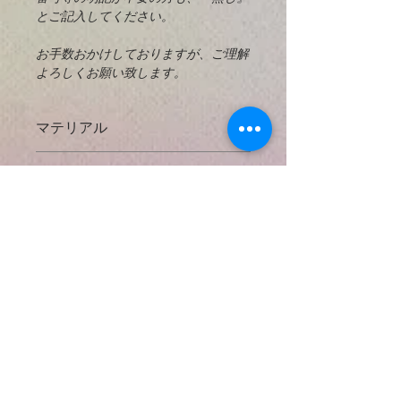
とご記入してください。
お手数おかけしておりますが、ご理解
よろしくお願い致します。
マテリアル
925 Sterling Silver
とは？
返済と交換
925スターリングシルバーは、92.5％
掲載してあるすべての写真に対してで
の純銀と7.5％の他の金属（通常は
お支払い方法
きる限り実物の大きさと正確な天然石
銅）を含む銀の合金です。高級銀（純
の色などがわかるように努力しており
度99.9％）は、一般的には大きな機能
● クレジットカード決済
ますが、使用するコンヒューターによ
配送方法と送料
部品を製造するには軟らかすぎます。
​以下のクレジットカードをご利用いた
っては色などの見え方が違う場合もあ
また、スターリングシルバーでは銀は
だけます。
りますのでご了承下さい。
* 日本国内出荷 *
銅と合金化して強度を与えますが、銀
{VISA・ MASTER ・AMERICAN
の可鍛性と高貴金属含有量宝石。全て
EXPRESS }
もしも購入後にご不満の点がありまし
日本の配送料無料
のMiracle n' Hikers のペンダントチャ
たら商品の受け取り１０日以内にご連
日本郵便局のサービスを使用し、お手
ームに925スターリングシルバーのワ
絡くだされば返金させていただきま
元までしっかり安全にパッケージされ
イヤーを使用しております。
当店ではセキュリティ上クレジットカ
す。