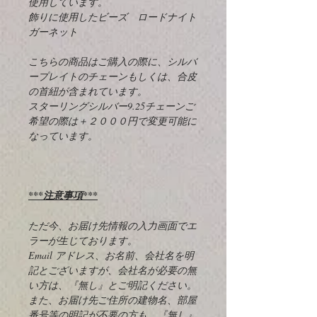
使用しています。
飾りに使用したビーズ ロードナイト
ガーネット
こちらの商品はご購入の際に、シルバ
ープレイトのチェーンもしくは、合皮
の首紐が含まれています。
スターリングシルバー9.25チェーンご
希望の際は＋２０００円で変更可能に
なっています。
***注意事項***
ただ今、お届け先情報の入力画面でエ
ラーが生じております。
Email アドレス、お名前、会社名を明
記とございますが、会社名が必要の無
い方は、『無し』とご明記ください。
また、お届け先ご住所の建物名、部屋
番号等の明記が不要の方も、『無し』