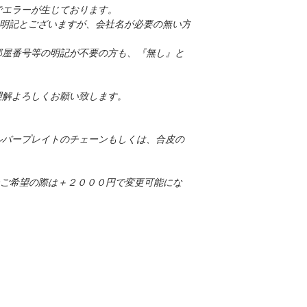
でエラーが生じております。
名を明記とございますが、会社名が必要の無い方
部屋番号等の明記が不要の方も、『無し』と
理解よろしくお願い致します。
ルバープレイトのチェーンもしくは、合皮の
ーンご希望の際は＋２０００円で変更可能にな