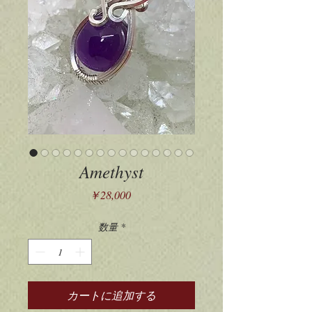
Amethyst
価
￥28,000
格
数量
*
カートに追加する