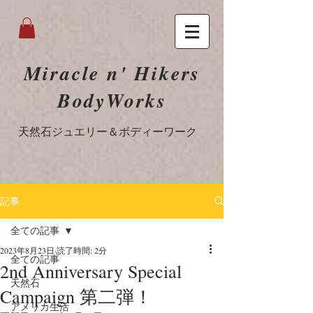
Miracle n' Hikers
BodyWorks
​天然石ジュエリー＆ボディーワーク
記事
全ての記事
2023年8月23日
読了時間: 2分
全ての記事
2nd Anniversary Special
天然石
Campaign 第二弾！
アメリカ生活