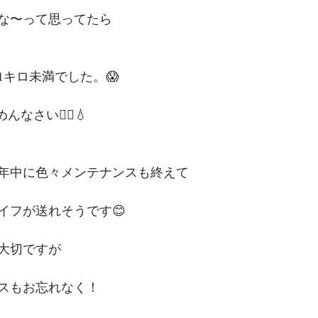
な〜って思ってたら
1キロ未満でした。😱
なさい🙇‍♀️💧
年中に色々メンテナンスも終えて
ライフが送れそうです😊
大切ですが
スもお忘れなく！