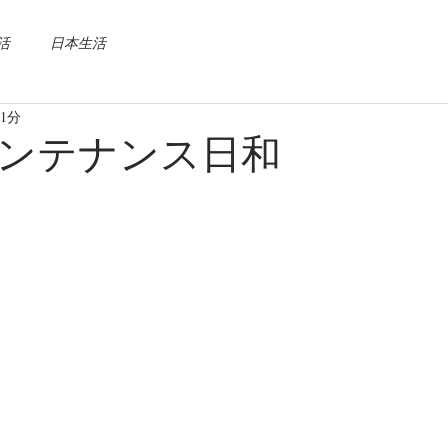
活
日本生活
1分
ンテナンス日和