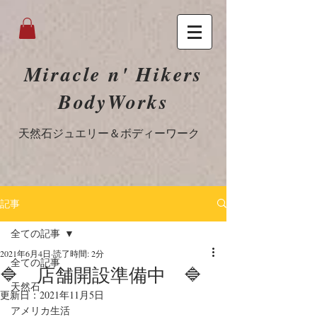
Miracle n' Hikers
BodyWorks
​天然石ジュエリー＆ボディーワーク
記事
全ての記事
2021年6月4日
読了時間: 2分
全ての記事
🔷 店舗開設準備中 🔷
天然石
更新日：
2021年11月5日
アメリカ生活