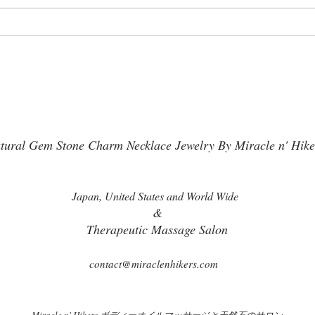
巡りくるくる整えたら７ｃｍ
３周
減りました
形に
tural Gem Stone Charm Necklace Jewelry By Miracle n' Hike
Japan, United States and World Wide
&
Therapeutic Massage Salon
contact@miraclenhikers.com