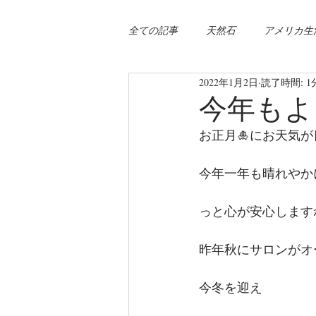
全ての記事
天然石
アメリカ生
2022年1月2日
読了時間: 1
今年もよ
お正月🎍にお天気
今年一年も晴れやか
っと心が安心しますね
昨年秋にサロンがオ
今冬を迎え