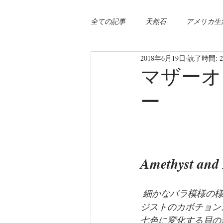
全ての記事
天然石
アメリカ生
2018年6月19日
読了時間: 
マザーオ
ー
Amethyst and 
 細かなバラ模様の様なカットを施したアメ
ジストのカボチョン
七色に変化する貝の