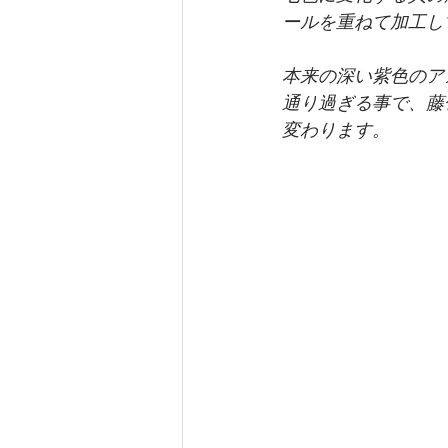
ールを重ねて加工し
本来の深い紫色のア
通り過ぎる事で、藤
変わります。 