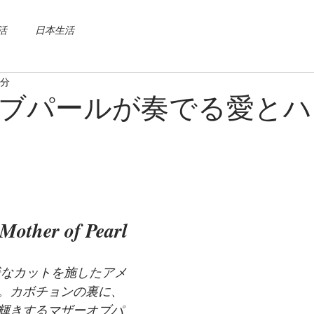
活
日本生活
2分
ブパールが奏でる愛とハ
Mother of Pearl
。カボチョンの裏に、
輝きするマザーオブパ