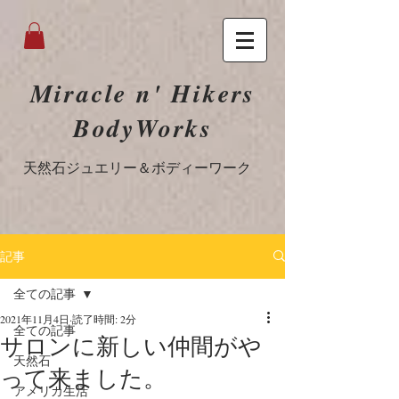
Miracle n' Hikers
BodyWorks
​天然石ジュエリー＆ボディーワーク
記事
全ての記事
2021年11月4日
読了時間: 2分
全ての記事
サロンに新しい仲間がや
天然石
って来ました。
アメリカ生活