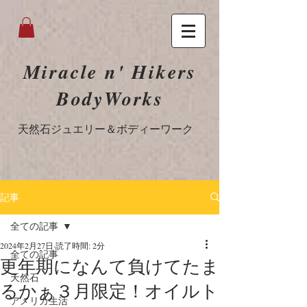
Miracle n' Hikers
BodyWorks
​天然石ジュエリー＆ボディーワーク
記事
全ての記事
2024年2月27日
読了時間: 2分
全ての記事
更年期になんて負けてたま
天然石
るかぁ３月限定！オイルト
アメリカ生活