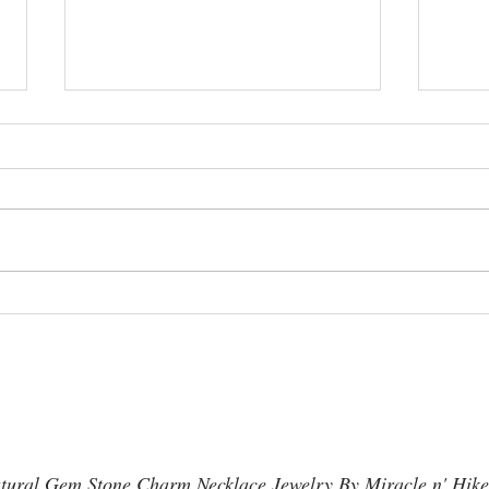
巡りくるくる整えたら７ｃｍ
３周
減りました
形に
tural Gem Stone Charm Necklace Jewelry By Miracle n' Hike