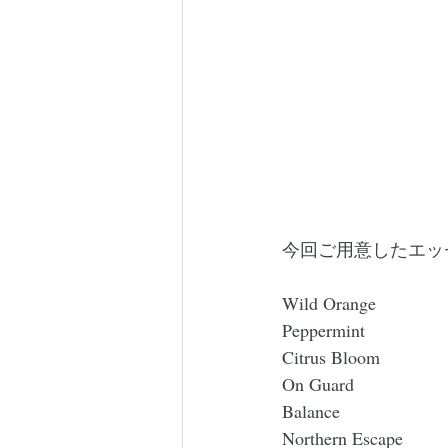
今回ご用意したエッ
Wild Orange
Peppermint
Citrus Bloom
On Guard
Balance
Northern Escape