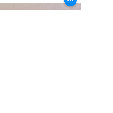
ッサージ
Natural Gem Stone Charm
Necklace Jewelry By
Miracle n' Hikers
Japan, United States and
World Wide
&
Therapeutic Massage
Salon
contact@miraclenhikers.com
た
Miracle n' Hikers ボディーオイル