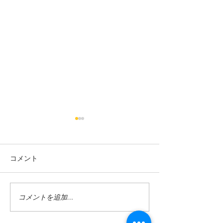
コメント
コメントを追加…
巡りくるくる整えたら７
３周年祭り！感
ｃｍ減りました
ちを形にします