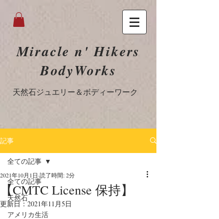
Miracle n' Hikers
BodyWorks
​天然石ジュエリー＆ボディーワーク
記事
全ての記事
2021年10月1日
読了時間: 2分
全ての記事
【CMTC License 保持】
天然石
更新日：
2021年11月5日
アメリカ生活