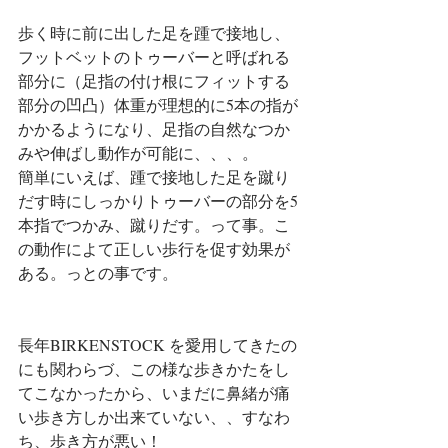
歩く時に前に出した足を踵で接地し、
フットベットのトゥーバーと呼ばれる
部分に（足指の付け根にフィットする
部分の凹凸）体重が理想的に5本の指が
かかるようになり、足指の自然なつか
みや伸ばし動作が可能に、、、。
簡単にいえば、踵で接地した足を蹴り
だす時にしっかりトゥーバーの部分を5
本指でつかみ、蹴りだす。って事。こ
の動作によて正しい歩行を促す効果が
ある。っとの事です。
長年BIRKENSTOCK を愛用してきたの
にも関わらづ、この様な歩きかたをし
てこなかったから、いまだに鼻緒が痛
い歩き方しか出来ていない、、すなわ
ち、歩き方が悪い！