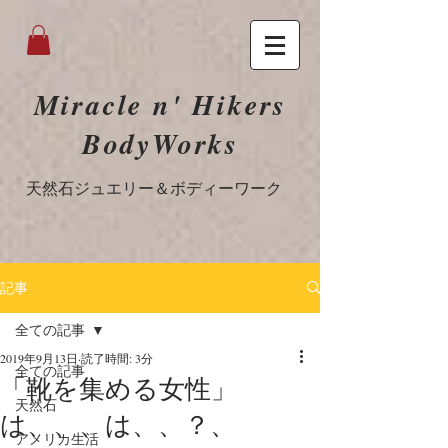
Miracle n' Hikers
BodyWorks
​天然石ジュエリー＆ボディーワーク
記事
全ての記事
2019年9月13日
読了時間: 3分
全ての記事
「靴を集める女性」
天然石
は、、、は、、？、
アメリカ生活