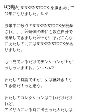
日本生活
大好きなBIRKENSTOCK を履き続けて
27年になりました。👏🎉
渡米中に数点のBIRKENSTOCKが廃棄
され、、、😿帰国の際にも数点自分で
廃棄してきました😿っが、まだこんな
にあたしの元にはBIRKENSTOCKがあ
りました。
も～見ているだけでテンションが上が
っちゃいますね。(｡･ω･｡)ﾉ♡
わたしの持論ですが、女は靴好き！な
生き物だ！っと思う。
わたしのコレクションはこれだけだけ
れど、
アメリカにいる時に出会った人たちは